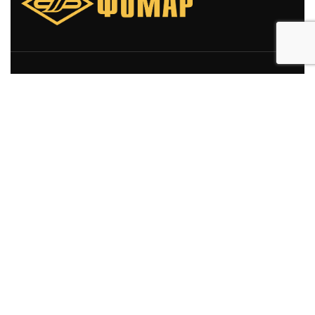
Свяжитесь с нами
+375 (29) 646-41-67
+375 (17) 512-75-90
Напишите нам
fomar@fomar.by
Адрес